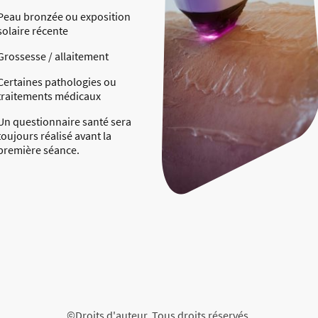
Peau bronzée ou exposition
solaire récente
Grossesse / allaitement
Certaines pathologies ou
traitements médicaux
Un questionnaire santé sera
toujours réalisé avant la
première séance.
©Droits d'auteur. Tous droits réservés.